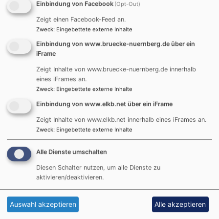
bewegt. Im Rahmen des
Einbindung von Facebook
(Opt-Out)
gelungen Begegnungsabends am
Zeigt einen Facebook-Feed an.
15.Mail 2025 im Gemeindesaal
Zweck
:
Eingebettete externe Inhalte
der Nikodemus-Kirche in
Einbindung von www.bruecke-nuernberg.de über ein
Nürnberg-Röthenbach war dabei auch Raum, auch Ängste und
iFrame
Sorgen zu benennen. Gleichzeitig wollten wir fragen, was es
Zeigt Inhalte von www.bruecke-nuernberg.de innerhalb
ausmacht, in alledem menschlich zu bleiben und einander als
eines iFrames an.
Menschen wahrzunehmen. Gibt es eine besondere Haltung, die
Zweck
:
Eingebettete externe Inhalte
gläubige Menschen der verschiedenen Religionen angesichts dieser
Einbindung von www.elkb.net über ein iFrame
Herausforderungen verbindet?
Zeigt Inhalte von www.elkb.net innerhalb eines iFrames an.
Der Abend wurde Kooperation zwischen BRÜCKE-KÖPRÜ(Pfarrer
Zweck
:
Eingebettete externe Inhalte
Thomas Amberg und Sultan Durak), dem Islam-Forum-Nürnberg
(Salih Spiewok) und der Pfarrei Röthenbach – Eibach – Reichelsdorf
Alle Dienste umschalten
(Pfarrerin Eva Kaplick)veranstaltet.
Diesen Schalter nutzen, um alle Dienste zu
aktivieren/deaktivieren.
Weitere Eindrücke von diesem Abend finden Sie im folgenden Artikel,
der von H.Paulus für das Heinrichsblatt verfasst wurde.
Auswahl akzeptieren
Alle akzeptieren