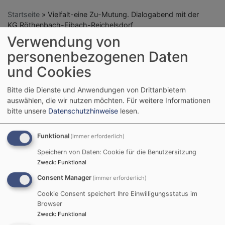
Startseite
Vielfalt-eine Zu-Mutung. Dialogabend mit der
KG Röthenbach-Eibach-Reichelsdorf
Verwendung von
personenbezogenen Daten
Vielfalt-eine Zu-
und Cookies
Mutung. Dialogabend
Bitte die Dienste und Anwendungen von Drittanbietern
auswählen, die wir nutzen möchten.
Für weitere Informationen
mit der KG
bitte unsere
Datenschutzhinweise
lesen.
Röthenbach-Eibach-
Funktional
(immer erforderlich)
Reichelsdorf
Speichern von Daten: Cookie für die Benutzersitzung
Zweck
:
Funktional
Consent Manager
(immer erforderlich)
Im direkten Gespräch teilten
Cookie Consent speichert Ihre Einwilligungsstatus im
Browser
Christen und Muslime, was uns
Zweck
:
Funktional
in diesen stürmischen Zeiten