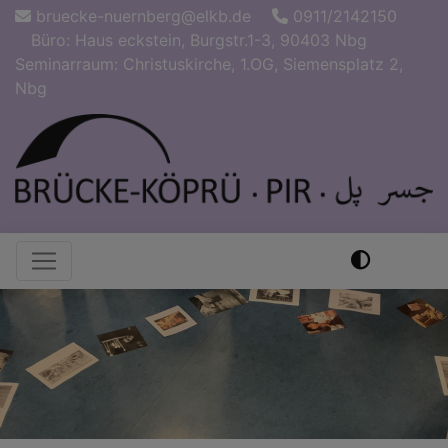
Direkt
bruecke-nuernberg@elkb.de
0911/2142150
zum
Büro: Haus eckstein, Burgstr.1-3, 90403 Nbg
Inhalt
Seminarraum: Christuskirche, 1.OG, Siemensplatz 2,
Nbg
Hauptnavigation