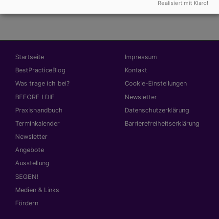
heinrichsblatt_vielfalt.pdf
583.94 KB
Realisiert mit Klaro!
Hauptnavigation
Fußbereichsmenü
Startseite
Impressum
BestPracticeBlog
Kontakt
Was trage ich bei?
Cookie-Einstellungen
BEFORE I DIE
Newsletter
Praxishandbuch
Datenschutzerklärung
Terminkalender
Barrierefreiheitserklärung
Newsletter
Angebote
Ausstellung
SEGEN!
Medien & Links
Fördern