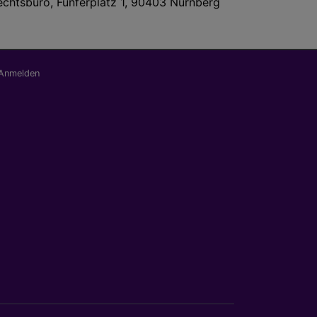
chtsbüro, Fünferplatz 1, 90403 Nürnberg
nutzermenü
Anmelden