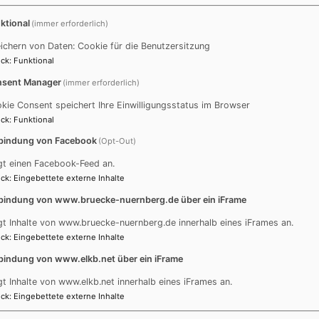
menden betonte das Trennende oder Exklusive, obwohl alle vo
ktional
(immer erforderlich)
gelebte Religiosität in einer solchen Vielfalt wie in Nürnbe
für sein kann dass unser Miteinander gelingt.
ichern von Daten: Cookie für die Benutzersitzung
ck
:
Funktional
sent Manager
(immer erforderlich)
kie Consent speichert Ihre Einwilligungsstatus im Browser
ck
:
Funktional
bindung von Facebook
(Opt-Out)
gt einen Facebook-Feed an.
ck
:
Eingebettete externe Inhalte
bindung von www.bruecke-nuernberg.de über ein iFrame
gt Inhalte von www.bruecke-nuernberg.de innerhalb eines iFrames an.
ck
:
Eingebettete externe Inhalte
bindung von www.elkb.net über ein iFrame
gt Inhalte von www.elkb.net innerhalb eines iFrames an.
ck
:
Eingebettete externe Inhalte