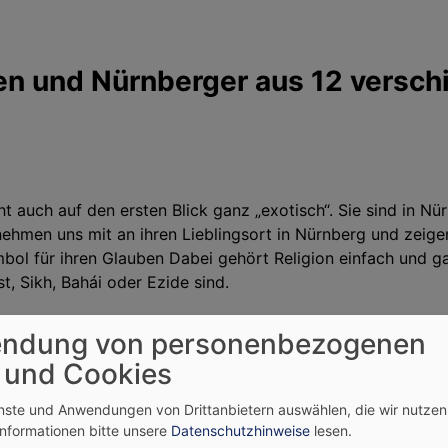
en und Nürnberger aus 12 versch
cht auch auf den ersten Blick ganz „exotisch“. Sie sind in 
nehmen uns mit an ihren Lieblingsort in Nürnberg und zeigen
bol für ihren Glauben Dabei gehört Religion einfach und gan
t, Sikh, Bahái oder Ezide sind.
serer Praktikantin Alexandra Neubert und Fotografin Elke 
ndung von personenbezogenen
e tolle Erfahrung und hat uns selbst die Chance eröffnet, di
 und Cookies
decken. Bei den Gesprächen entstand oft eine sehr persön
ch spüren können, den Heiligen Geist, der Grenzen überwind
enste und Anwendungen von Drittanbietern auswählen, die wir nutze
d Traditionen sein, die wir kennenlernen durften; in der 
Informationen bitte unsere
Datenschutzhinweise
lesen.
endes erspüren. Wir teilen eine Sehnsucht; Sehnsucht nach 