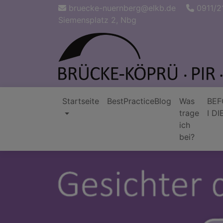
Direkt
bruecke-nuernberg@elkb.de
0911/2
zum
Siemensplatz 2, Nbg
Inhalt
Startseite
BestPracticeBlog
Was
BEF
trage
I DI
Hauptnavigation
ich
bei?