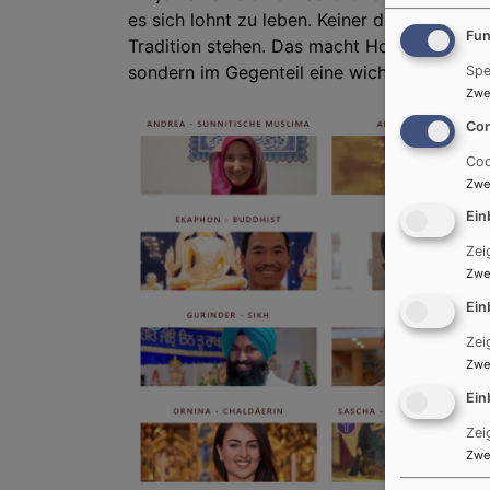
es sich lohnt zu leben. Keiner der Teilneh
Fun
Tradition stehen. Das macht Hoffnung, dass 
sondern im Gegenteil eine wichtig Quelle da
Spe
Zwe
Con
Coo
Zwe
Ein
Zei
Zwe
Ein
Zei
Zwe
Ein
Zei
Zwe