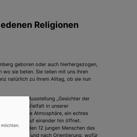
iedenen Religionen
Nürnberg geboren oder auch hierhergezogen,
 wo sie beten. Sie teilen mit uns ihren
z natürlich zu ihrem Alltag, ob sie nun
Löffler die Ausstellung „Gesichter der
e religiöse Vielfalt in unserer
liche und nahe Atmosphäre, ein echtes
et und uns auf einander hin öffnet.
n möchten.
Begegnung mit den 12 jungen Menschen des
Halt im Leben und nach Orientierung, wofür