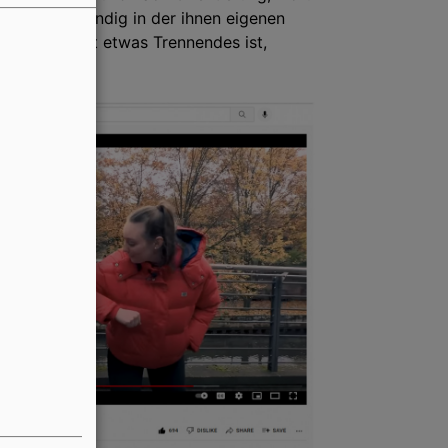
n ihnen lebendig in der ihnen eigenen
rg, eben nicht etwas Trennendes ist,