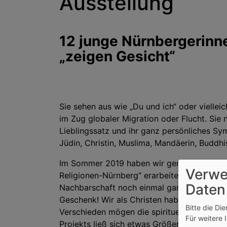
Ausstellung
12 junge Nürnbergerinn
„zeigen Gesicht“
Sie sehen aus wie „Du und ich“ oder viellei
im Zug globaler Migration oder Flucht. Sie 
Lieblingssatz und ihr ganz persönliches Sym
Jüdin, Christin, Muslima, Mandäerin, Buddhis
Im Sommer 2019 haben wir gemeinsam mit un
Verwe
Religionen-Nürnberg“ erarbeitet. Das war ein
Daten
Nachbarschaft noch einmal ganz neu zu ent
Geschenk! Wir als Christen haben ihn wirkli
Bitte die Di
Verschieden mögen die spirituellen Wege un
Für weitere 
Projekts ließ sich etwas Größeres, Verbind