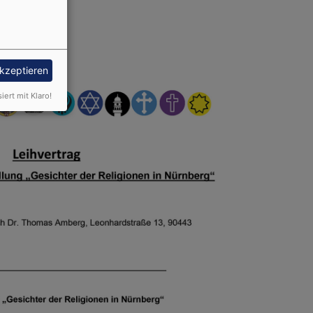
akzeptieren
siert mit Klaro!