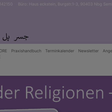
142150
Büro: Haus eckstein, Burgstr.1-3, 90403 Nbg Semi
ORE
Praxishandbuch
Terminkalender
Newsletter
Ange
E