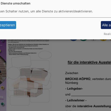
e Dienste umschalten
ten...
Hier geht´s zum Film...
sen Schalter nutzen, um alle Dienste zu aktivieren/deaktivieren.
zeptieren
Alle 
Reali