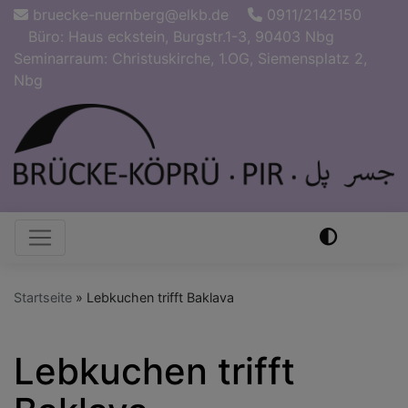
Direkt
bruecke-nuernberg@elkb.de
0911/2142150
zum
Büro: Haus eckstein, Burgstr.1-3, 90403 Nbg
Inhalt
Seminarraum: Christuskirche, 1.OG, Siemensplatz 2,
Nbg
Hauptnavigation
Startseite
Lebkuchen trifft Baklava
Lebkuchen trifft