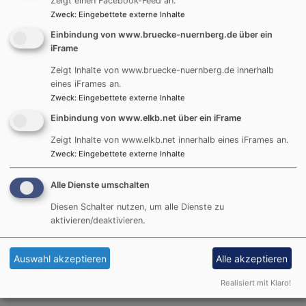
Zeigt einen Facebook-Feed an.
Gespräch da, wo sich christliche und muslimische
Zweck
:
Eingebettete externe Inhalte
Teilnehmer einander fragten, wie sie Weihnachten und
die Festtage verbringen.
Einbindung von www.bruecke-nuernberg.de über ein
iFrame
Ab 17 Uhr kamen dann alle (auch neue Gäste) an der
Feuerschale vor der Kirche zusammen:
Zeigt Inhalte von www.bruecke-nuernberg.de innerhalb
Alkoholfreier Punch und die Ergebnisse der
eines iFrames an.
Zweck
:
Eingebettete externe Inhalte
Backwerkstatt luden zum Genuss ein. Vorbereitetes
Stockbrot lud ein, sein eigenes Brot zu rösten.
Einbindung von www.elkb.net über ein iFrame
Zeigt Inhalte von www.elkb.net innerhalb eines iFrames an.
Hatten wir als BRÜCKE in früheren Jahren stets in
Zweck
:
Eingebettete externe Inhalte
unseren eigenen Räumen in der Evang.
Familienbildungsstätte in Gostenhof eine Adventsfeier
Alle Dienste umschalten
veranstaltet, so waren wir mit dieser Bewegung nach
Diesen Schalter nutzen, um alle Dienste zu
draußen und mit den Gemeinden und Menschen der
aktivieren/deaktivieren.
Südstadt sehr zufrieden: nicht nur „Lebkuchen und
Baklava“ sind sich an diesem Nachmittag begegnet: Es
dauerte bis sich gegen halb 8 die letzten
Auswahl akzeptieren
Alle akzeptieren
Teilnehmendem vom Feuer losreißen konnten, das
Realisiert mit Klaro!
einladend vor der Christuskirche brannte.