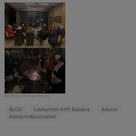
Bildrechte
Thomas Amberg
BLOG
Lebkuchen trifft Baklava
Advent
Allmächd&Inschallah