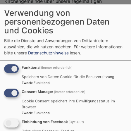
Kirchengemeinde über unsere regelmäßigen
Kooperationen „Geschmack am Dialog“ gefunden
Verwendung von
haben und sich aktiv einbringen.
personenbezogenen Daten
So waren die etwa 30 Teilnehmenden, die ab 16 Uhr
und Cookies
zusammenkamen, ein bunte Mischung aus
Gemeindemitgliedern und Menschen aus dem
Bitte die Dienste und Anwendungen von Drittanbietern
auswählen, die wir nutzen möchten.
Für weitere Informationen
BRÜCKE-Netzwerk, Christen und Muslimen, Jung und
bitte unsere
Datenschutzhinweise
lesen.
Alt. Die Backwerkstatt in der Küche (direkt im offenen
Foyer der Kirche gelegen) zog vor allem Familien mit
Funktional
(immer erforderlich)
Kindern aus dem Umwelt unterer „FamilienBRÜCKEN“
an, dabei auch einige Papas, koordiniert von Gülsan
Speichern von Daten: Cookie für die Benutzersitzung
Cicek und Andrea Arfaoui. Parallel gab ein Workshop
Zweck
:
Funktional
im Foyer die
Consent Manager
(immer erforderlich)
Gelegenheit zu vorweihnachtlichen Erkundungen
Cookie Consent speichert Ihre Einwilligungsstatus im
zwischen Bibel und Koran. Zu erkunden gab es auch
Browser
einige interreligiöse Weihnachtslieder aus dem
Zweck
:
Funktional
interreligiösen Liederbuch TRIMUM, auf das wir gerne
Einbindung von Facebook
(Opt-Out)
verweisen! Überraschend persönlich wurde das