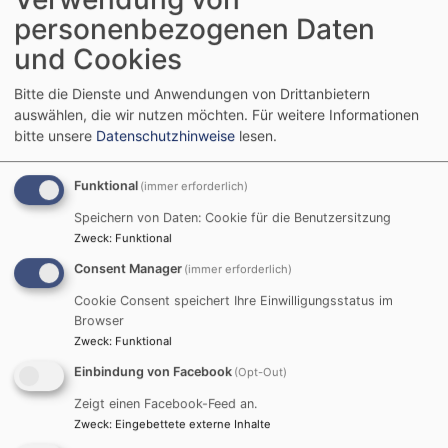
personenbezogenen Daten
Buluṣma Merkezi BRÜCKE-KÖPRÜ Bayern – Nürnberg
und Cookies
Dekanlığı`na bağlı Protestan-Lutherisch Kilise`sine ait
bir kurumdur. 1993 de Nürnberg`de kurulduğundan
Bitte die Dienste und Anwendungen von Drittanbietern
beri Hıristiyan ve Müslümanlar arasında sürekli ve
auswählen, die wir nutzen möchten.
Für weitere Informationen
düzenli diyalog çalıṣmaları sürdüren bir öğrenim
bitte unsere
Datenschutzhinweise
lesen.
yeridir.
Dini ve dünyaya bakıṣ açısı sürekli ve çok yönlü
Funktional
(immer erforderlich)
geliṣen toplumumuzda Hıristiyan ve Müslüman`lardan
Speichern von Daten: Cookie für die Benutzersitzung
oluṣan çalıṣma timi olarak ṣunu her zaman yeniden
Zweck
:
Funktional
soruyoruz: İçinde bulunduğumuz bu zamanda dinler
Consent Manager
arası beraber yaṣamın zorlukları nelerdir? Bu Laik
(immer erforderlich)
toplum düzenimizin çerçevesi kapsamında huzurlu bir
Cookie Consent speichert Ihre Einwilligungsstatus im
beraber yaṣamın mümkün olabilmesi için dinlerin
Browser
katkılarının neler olduğunu soruyoruz.
Zweck
:
Funktional
Gostenhof`daki kurumumuzda ve çeṣitli partnerlerle
Einbindung von Facebook
(Opt-Out)
yaptığımiz kooperatif çalıṣmalarımzla Anne-baba ve
Zeigt einen Facebook-Feed an.
Çocuklar -Grubu, Kadınlar ve Erkeklere yönelik çeṣitli
Zweck
:
Eingebettete externe Inhalte
toplantılardan okullara ve yüksek okullara kadar