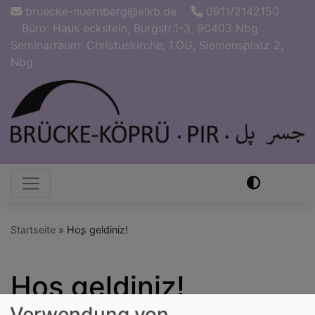
Direkt
bruecke-nuernberg@elkb.de
0911/2142150
zum
Büro: Haus eckstein, Burgstr.1-3, 90403 Nbg
Inhalt
Seminarraum: Christuskirche, 1.OG, Siemensplatz 2,
Nbg
Hauptnavigation
Startseite
Hoʂ geldiniz!
Hoʂ geldiniz!
Verwendung von