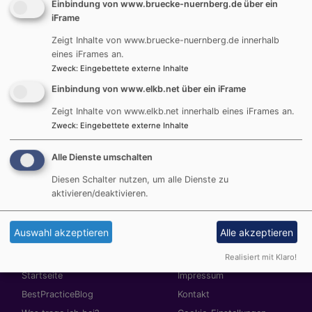
Einbindung von www.bruecke-nuernberg.de über ein
uzanan çeṣitli dinler arası hizmetler sunmaktayız .
iFrame
Çalıṣmalarımızı bulunduğumuz bölgedeki kilise ve
Zeigt Inhalte von www.bruecke-nuernberg.de innerhalb
camii cemaatleri ve ayn zamanda çevremizdeki
eines iFrames an.
organizasyon ve dernekler le beraber gerçekleṣtiriyor.
Zweck
:
Eingebettete externe Inhalte
Sunumlarda, seminerlerde ve gezilerde yaptığımız
Einbindung von www.elkb.net über ein iFrame
tecrübelerimizi aktarıyoruz.
„Ancak bir araya gelirsek, kim olduğumuzu biliriz“.
Zeigt Inhalte von www.elkb.net innerhalb eines iFrames an.
Zweck
:
Eingebettete externe Inhalte
Buluṣma yeri BRÜCKE-KÖPRÜ iki yönlü bir öğrenme
ortamıdır. Bir taraftan hıristiyan ve müslümanların
Alle Dienste umschalten
buluṣtuğu, diğer tarafdan da öbür dini daha iyi tanıma
imkanının bulunduğu bir yerdir. Bu aynı zamanda da
Diesen Schalter nutzen, um alle Dienste zu
kendi dinini daha iyi anlamak ve kendi inancını daha iyi
aktivieren/deaktivieren.
anlatabilmek için bir ṣanstır.
Auswahl akzeptieren
Alle akzeptieren
Realisiert mit Klaro!
Hauptnavigation
Fußbereichsmenü
Startseite
Impressum
BestPracticeBlog
Kontakt