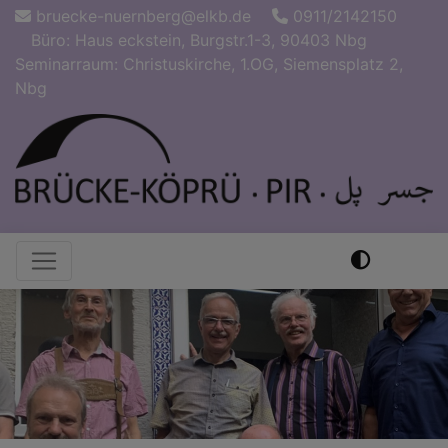
Direkt
bruecke-nuernberg@elkb.de
0911/2142150
zum
Büro: Haus eckstein, Burgstr.1-3, 90403 Nbg
Inhalt
Seminarraum: Christuskirche, 1.OG, Siemensplatz 2,
Nbg
Hauptnavigation