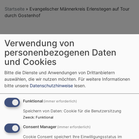
Startseite
Evangelischer Männerkreis Erlenstegen auf Tour
durch Gostenhof
Evangelischer
Verwendung von
Männerkreis
personenbezogenen Daten
und Cookies
Erlenstegen auf Tour
Bitte die Dienste und Anwendungen von Drittanbietern
durch Gostenhof
auswählen, die wir nutzen möchten.
Für weitere Informationen
bitte unsere
Datenschutzhinweise
lesen.
Funktional
(immer erforderlich)
"Ich habe heute ganz
neuen Blick auf die Stadt
Speichern von Daten: Cookie für die Benutzersitzung
Zweck
:
Funktional
Nürnberg bekommen,
obwohl ich hier geboren
Consent Manager
(immer erforderlich)
bin".
Sätze wie dieser
Cookie Consent speichert Ihre Einwilligungsstatus im