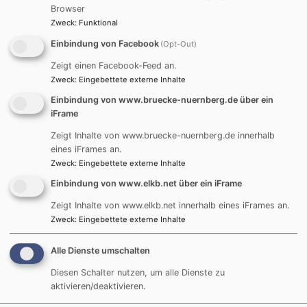
standen am Ende eines
Browser
abendlichen
Zweck
:
Funktional
Stadtspaziergangs, den 10 Männer des Evang.
Einbindung von Facebook
(Opt-Out)
Männerkreises aus dem Nürnberger Vorort Erlenstegen
Zeigt einen Facebook-Feed an.
gemeinsam mit Thomas Amberg unternahmen. Der
Zweck
:
Eingebettete externe Inhalte
Weg vom Plärrer über die Griechisch-Orthodoxe
Einbindung von www.bruecke-nuernberg.de über ein
Kathedrale, quer durch das Viertel, in eine Moschee
iFrame
und bis hin zu einem gemütlichen Ausklang im
BRÜCKE-Seminarraum war auch ein Weg durch die
Zeigt Inhalte von www.bruecke-nuernberg.de innerhalb
eines iFrames an.
Migrationsgeschichte Deutschlands. Allen wurde klar:
Zweck
:
Eingebettete externe Inhalte
interreligiöser Dialog steht nicht isoliert, sondern ist
Einbindung von www.elkb.net über ein iFrame
untrennbar eingewoben in die Diskurse und
Aushandlungsprozesse unserer gegenwärtigen
Zeigt Inhalte von www.elkb.net innerhalb eines iFrames an.
Gesellschaft in Deutschland samt allen Konflikten und
Zweck
:
Eingebettete externe Inhalte
Herausforderungen. Religionen haben hierbei das
Potential Vielfalt zu begleiten und spirituelle Resilienz
Alle Dienste umschalten
zu stärken, können aber auch "Öl ins Feuer" für
Diesen Schalter nutzen, um alle Dienste zu
identitäre Abgrenzung und Radikalisierung sein.
aktivieren/deaktivieren.
Themen wie "Bildungsort Schule", "Armut-Wohnen-