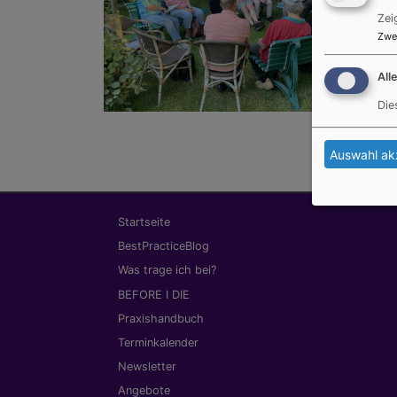
Zei
Zwe
All
Die
Auswahl ak
Hauptnavigation
Startseite
BestPracticeBlog
Was trage ich bei?
BEFORE I DIE
Praxishandbuch
Terminkalender
Newsletter
Angebote