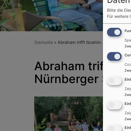
Bitte die Di
Für weitere 
Fun
Spe
Startseite
Abraham trifft Ibrahim. "Graswurzel-
Zwe
Con
Abraham trifft Ib
Coo
Zwe
Nürnberger Süds
Ein
Zei
Zwe
Ein
Zei
Zwe
Ein