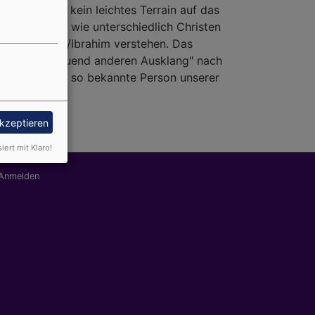
hen? Es ist kein leichtes Terrain auf das
ntnis zurück, wie unterschiedlich Christen
abei Abraham/Ibrahim verstehen. Das
 einen "wohltuend anderen Ausklang" nach
e vermeintlich so bekannte Person unserer
akzeptieren
siert mit Klaro!
nutzermenü
Anmelden