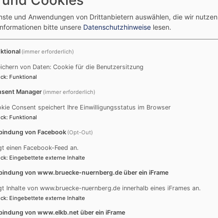
enste und Anwendungen von Drittanbietern auswählen, die wir nutze
Informationen bitte unsere
Datenschutzhinweise
lesen.
ktional
(immer erforderlich)
ichern von Daten: Cookie für die Benutzersitzung
Dialog" in der Nürnberger Südstadt
ck
:
Funktional
sent Manager
(immer erforderlich)
rahim. "Graswurzel-Dial
kie Consent speichert Ihre Einwilligungsstatus im Browser
ck
:
Funktional
tadt
bindung von Facebook
(Opt-Out)
gt einen Facebook-Feed an.
ck
:
Eingebettete externe Inhalte
Eine Woche nach dem islamischen Opferfest sitzen christ
bindung von www.bruecke-nuernberg.de über ein iFrame
lockeren Dialogrunde im Pfarrgarten von St.Peter beisam
gt Inhalte von www.bruecke-nuernberg.de innerhalb eines iFrames an.
im Lesen des biblischen Textes aus Gen.22 und im Hören
ck
:
Eingebettete externe Inhalte
fragend auf die Suche: Wer ist dieser Abraham, auf den 
Namen nach Bezug nehmen. Was heißt es angesichts der
bindung von www.elkb.net über ein iFrame