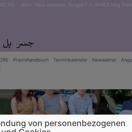
142150
Büro: Haus eckstein, Burgstr.1-3, 90403 Nbg Semi
ORE
Praxishandbuch
Terminkalender
Newsletter
Ange
E
ndung von personenbezogenen
 und Cookies