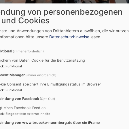
ndung von personenbezogenen
 und Cookies
enste und Anwendungen von Drittanbietern auswählen, die wir nutze
Informationen bitte unsere
Datenschutzhinweise
lesen.
gen für den Frieden!
ktional
(immer erforderlich)
-Day: Gemeinsam Singe
ichern von Daten: Cookie für die Benutzersitzung
ck
:
Funktional
sent Manager
(immer erforderlich)
kie Consent speichert Ihre Einwilligungsstatus im Browser
ck
:
Funktional
bindung von Facebook
(Opt-Out)
gt einen Facebook-Feed an.
Chorleitende aus verschiedenen Chören beim Multiplikat
ck
:
Eingebettete externe Inhalte
Crowdsingingprojekt, das für den
21.September 2024
, 
bindung von www.bruecke-nuernberg.de über ein iFrame
(Mehr dazu im
Videoclip hier
)