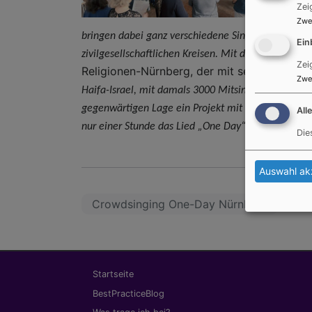
Zei
Zwe
bringen dabei ganz verschiedene Singende aus Nü
Ein
zivilgesellschaftlichen Kreisen. Mit dabei eine Rei
Zei
Religionen-Nürnberg, der mit seinen Mitgli
Zwe
Haifa-Israel, mit damals 3000 Mitsingenden realisi
gegenwärtigen Lage ein Projekt mit einer „prophe
All
nur einer Stunde das Lied „One Day“ erarbeitet u
Die
Auswahl ak
Crowdsinging One-Day Nürnberg
Hauptnavigation
Startseite
BestPracticeBlog