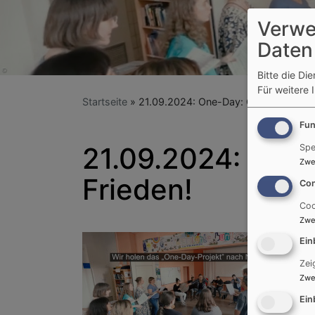
Verwe
Daten
Bitte die Di
Für weitere 
Startseite
21.09.2024: One-Day: Gemeinsam Sin
Fun
21.09.2024: One
Spe
Zwe
Frieden!
Con
Coo
Zwe
Ein
Zei
Zwe
Ein