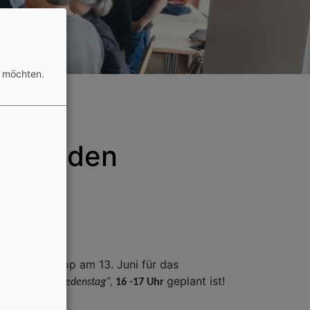
n möchten.
n für den
oren-Workshop am 13. Juni für das
am
geplant ist!
„UN-Weltfriedenstag“,
16 -17 Uhr