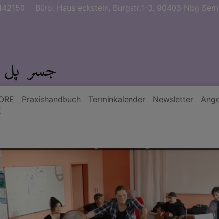
142150
Büro: Haus eckstein, Burgstr.1-3, 90403 Nbg Semi
ORE
Praxishandbuch
Terminkalender
Newsletter
Ange
E