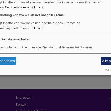
gt Inhalte von www.bruecke-nuernberg.de innerhalb eines iFrames an.
Gemeinsam mit der AWO-Nürnberg und Hawelti e.V. orga
ck
:
Eingebettete externe Inhalte
rnberg zusammen, Chöre verschiedener Religionsgemeinschaften, de
bindung von www.elkb.net über ein iFrame
he Welt-Musiker*innen, die die Performance begleiten und hoffentlich 
gt Inhalte von www.elkb.net innerhalb eines iFrames an.
edsgemeinschaften die Schirmherrschaft für das Projekt trä
ck
:
Eingebettete externe Inhalte
ert… darunter Israelis, Palästinenser, Christen, Juden, Muslime, Baha
tischen“ Dimension, das hoffentlich auch in Nürnberg Menschen beg
e Dienste umschalten
nd dann auch gemeinsam mit Musikern vor Ort performed.
sen Schalter nutzen, um alle Dienste zu aktivieren/deaktivieren.
zeptieren
Alle 
Reali
Fußbereichsmenü
Be
Impressum
Kontakt