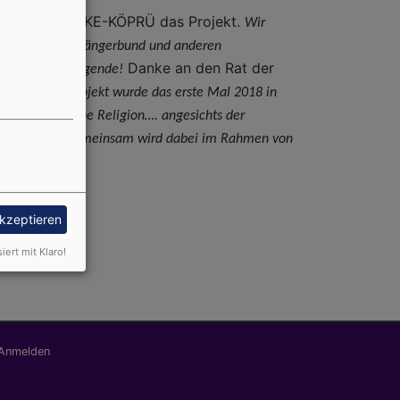
nisiert BRÜCKE-KÖPRÜ das Projekt.
Wir
m Fränkischen Sängerbund und anderen
Danke an den Rat der
viele, viele Singende!
gt!
Das Liedprojekt wurde das erste Mal 2018 in
i, Menschen ohne Religion…. angesichts der
eistern wird! Gemeinsam wird dabei im Rahmen von
akzeptieren
siert mit Klaro!
nutzermenü
Anmelden